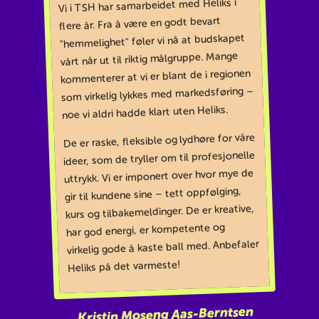
Vi i TSH har samarbeidet med Heliks i
flere år. Fra å være en godt bevart
"hemmelighet" føler vi nå at budskapet
vårt når ut til riktig målgruppe. Mange
kommenterer at vi er blant de i regionen
som virkelig lykkes med markedsføring –
noe vi aldri hadde klart uten Heliks.
De er raske, fleksible og lydhøre for våre
ideer, som de tryller om til profesjonelle
uttrykk. Vi er imponert over hvor mye de
gir til kundene sine – tett oppfølging,
kurs og tilbakemeldinger. De er kreative,
har god energi, er kompetente og
virkelig gode å kaste ball med. Anbefaler
Heliks på det varmeste!
Kristin Moseng Aas-Berntsen